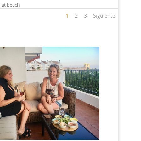
 at beach
1
2
3
Siguiente