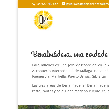
+34 629 769 657
javier@costadelsolrentapartm
Benalmádena, una verdadera
Para muchos es una joya desconocida en la c
Aeropuerto Internacional de Málaga. Benalmáden
Fuengirola, Marbella, Puerto Banús, Gibraltar.
Las tres áreas de Benalmádena: Benalmádena Co
restaurantes y ocio. Benalmádena Pueblo, es la 