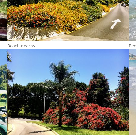
Beach nearby
Be