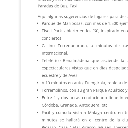
Paradas de Bus, Taxi.
Aquí algunas sugerencias de lugares para desc
Parque de Mariposas, con más de 1.500 ejem
Tivoli Park, abierto en los ‘60, inspirado e
conciertos.
Casino Torrequebrada, a minutos de ca
Internacional.
Teleférico Benalmádena que asciende la 
espectaculares vistas que en días despejado
ecuestre y de Aves.
A 10 minutos en auto, Fuengirola, repleta de
Torremolinos, con su gran Parque Acuático y
Entre 1 y dos horas conduciendo tiene inter
Córdoba, Granada, Antequera, etc.
Fácil y cómoda vista a Málaga centro en tr
minutos se hallará en el centro de la ci
Picasso, Casa Natal Picasso, Museo Thyss