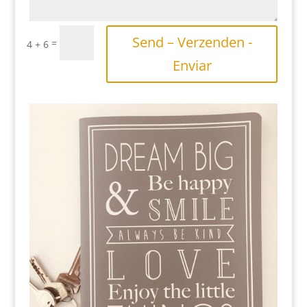
Send – Verzenden -
=
4 + 6
Enviar